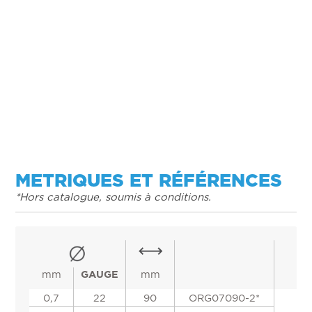
• Adaptée au passage cutané et à la ponction des tissus
mous
• Extrémité de l’aiguille échogène pour un suivi par
imagerie
• Profondeur de pénétration maîtrisée grâce au curseur
mobile et aux repères centimétriques sur l’aiguille
• Compatible avec le système Luer Lock.
METRIQUES ET RÉFÉRENCES
*Hors catalogue, soumis à conditions.
mm
GAUGE
mm
0,7
22
90
ORG07090-2*