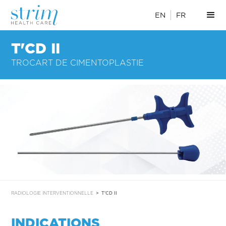
EN
FR
T'CD II
TROCART DE CIMENTOPLASTIE
RADIOLOGIE INTERVENTIONNELLE
>
T'CD II
INDICATIONS