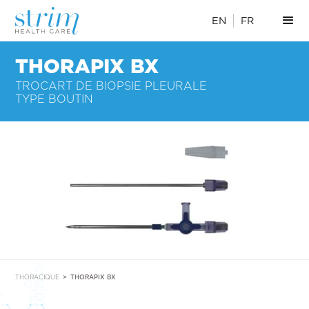
EN
FR
THORAPIX BX
TROCART DE BIOPSIE PLEURALE
TYPE BOUTIN
THORACIQUE
>
THORAPIX BX