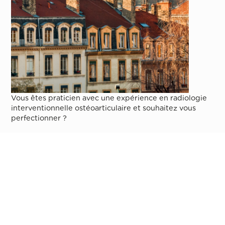
Vous êtes praticien avec une expérience en radiologie
interventionnelle ostéoarticulaire et souhaitez vous
perfectionner ?
Participez à la 4ᵉ édition des ateliers immersifs, les
29
et 30 avril 2026
, au
CHU Lyon Sud
.
Le thème de cette session portera sur la
consolidation
osseuse
.
Au programme :
Mercredi – Journée théorique
• Accueil des participants et introduction
• Cours théoriques